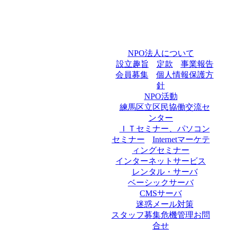
NPO法人について
設立趣旨
定款
事業報告
会員募集
個人情報保護方
針
NPO活動
練馬区立区民協働交流セ
ンター
ＩＴセミナー、パソコン
セミナー
Internetマーケテ
ィングセミナー
インターネットサービス
レンタル・サーバ
ベーシックサーバ
CMSサーバ
迷惑メール対策
スタッフ募集
危機管理
お問
合せ